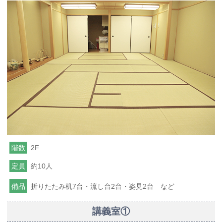
階数
2F
定員
約10人
備品
折りたたみ机7台・流し台2台・姿見2台 など
講義室①