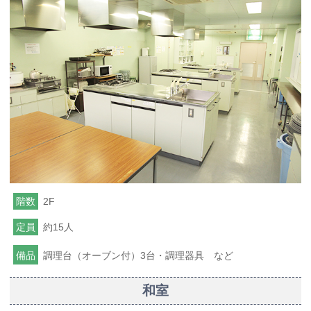
階数
2F
定員
約15人
備品
調理台（オーブン付）3台・調理器具 など
和室