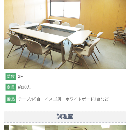
階数
2F
定員
約10人
備品
テーブル5台・イス12脚・ホワイトボード1台など
調理室