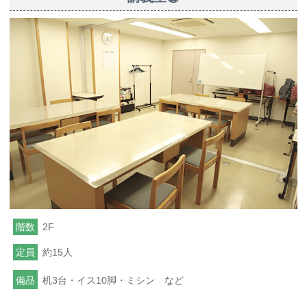
階数
2F
定員
約15人
備品
机3台・イス10脚・ミシン など