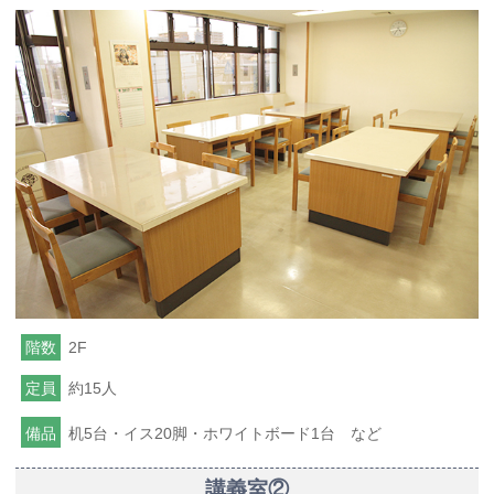
階数
2F
定員
約15人
備品
机5台・イス20脚・ホワイトボード1台 など
講義室②