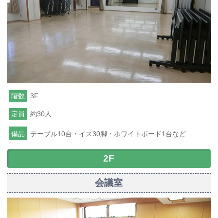
階数
3F
定員
約30人
備品
テーブル10台・イス30脚・ホワイトボード1台など
2F
会議室