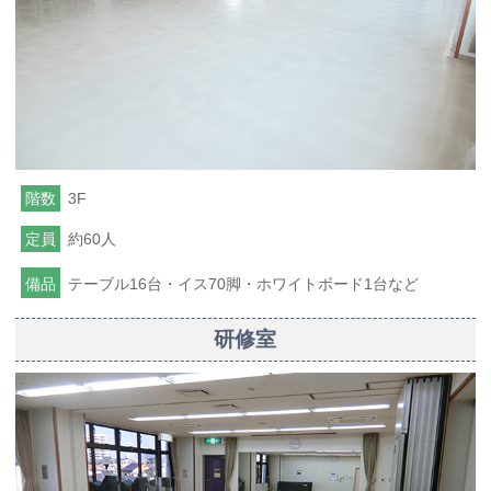
階数
3F
定員
約60人
備品
テーブル16台・イス70脚・ホワイトボード1台など
研修室