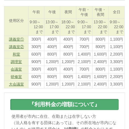
午前・
午後・
午前
午後
夜間
全日
午後
夜間
使用区分
9:00～
13:00～
18:00～
9:00～
13:00～
9:00～
12:00
17:00
22:00
17:00
22:00
22:00
まで
まで
まで
まで
まで
まで
講義室①
300円
400円
400円
700円
800円
1,100円
講義室②
300円
400円
400円
700円
800円
1,100円
和室
600円
800円
800円
1,400円
1,600円
2,200円
調理室
900円
1,200円
1,200円
2,100円
2,400円
3,300円
会議室
300円
400円
400円
700円
800円
1,100円
研修室
600円
800円
800円
1,400円
1,600円
2,200円
大会議室
900円
1,200円
1,200円
2,100円
2,400円
3,300円
『利用料金の増額について』
使用者が市内に在住、在勤または在学しない方
（法人格を有する団体にあっては、その所在地が市内にな