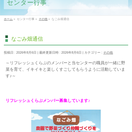
センター行事
ホーム
»
センター行事
»
その他
»
なごみ畑通信
なごみ畑通信
投稿日 : 2026年8月6日
最終更新日時 : 2026年8月6日
カテゴリー :
その他
～リフレッシュくらぶのメンバーと当センターの職員が一緒に野
菜を育て、イキイキと楽しくすごしてもらうように活動していま
す♪～
リフレッシュくらぶメンバー募集しています♪