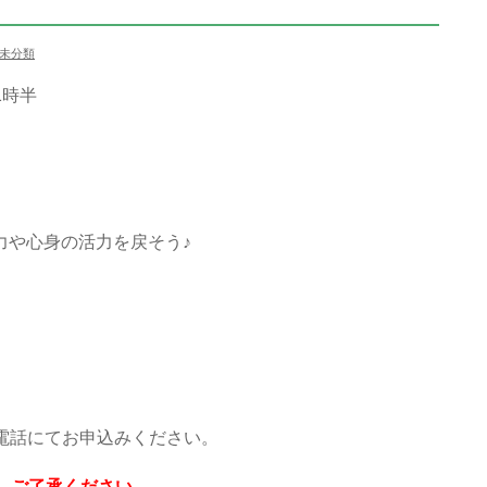
未分類
前11時半
身の活力を戻そう♪
電話にてお申込みください。
。ご了承ください。