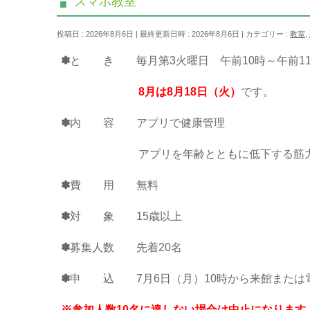
スマホ教室
投稿日 : 2026年8月6日
最終更新日時 : 2026年8月6日
カテゴリー :
教室
,
✽
と き 毎月第3火曜日 午前10時～午
8月は8月18
日（火
）
です。
✽
内 容 アプリで健康管理
アプリを年齢とともに低下する筋力や心
✽
費 用 無料
✽
対 象 15歳以上
✽
募集人数 先着20名
✽
申 込 7月6日（月）10時から来館または
※参加人数10名に達しない場合は中止になります